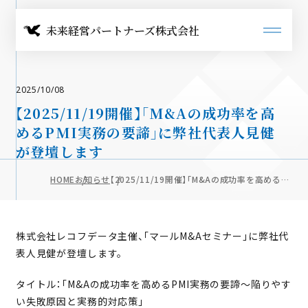
未来経営パートナーズ株式会社
HOME
2025/10/08
【2025/11/19開催】「M&Aの成功率を高
代表メッセージ
めるPMI実務の要諦」に弊社代表人見健
が登壇します
企業情報
HOME
お知らせ
【2025/11/19開催】「M&Aの成功率を高めるP
経営理念
MI実務の要諦」に弊社代表人見健が登壇します
会社概要
株式会社レコフデータ主催、「マールM&Aセミナー」に弊社代
サービス
表人見健が登壇します。
M&A実行組織・プロセス構築支援
タイトル：「M&Aの成功率を高めるPMI実務の要諦～陥りやす
M&A・事業ポートフォリオ戦略立案支援
い失敗原因と実務的対応策」